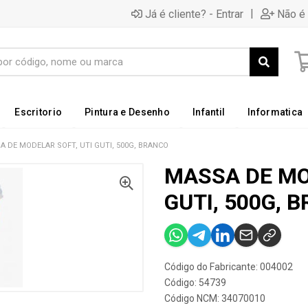
|
Já é cliente? - Entrar
Não é 
Escritorio
Pintura e Desenho
Infantil
Informatica
A DE MODELAR SOFT, UTI GUTI, 500G, BRANCO
MASSA DE MO
GUTI, 500G, 
Código do Fabricante: 004002
Código: 54739
Código NCM: 34070010