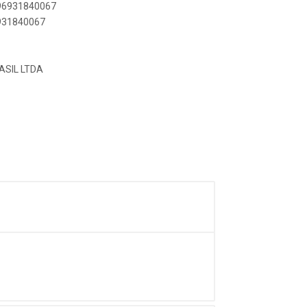
896931840067
6931840067
ASIL LTDA