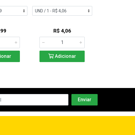
,99
R$ 4,06
R$ 4,4
ionar
Adicionar
Adicio