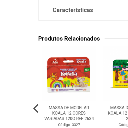
Características
Produtos Relacionados
DE MODELAR UTI
MASSA DE MODELAR
MASSA D
T, 180G, SOFT, 12
KOALA 12 CORES
KOALA 12
CORES
VARIADAS 120G REF 2634
digo: 31197
Código: 3327
Códig