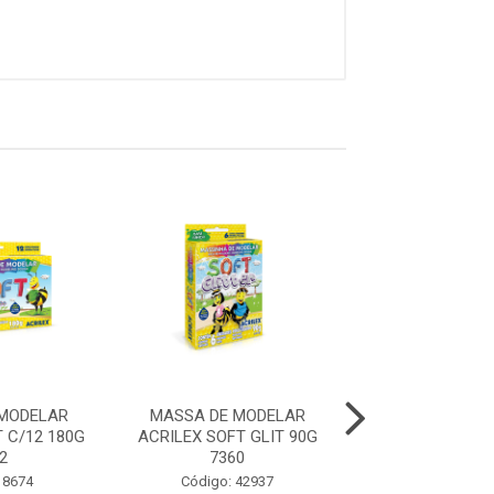
MODELAR
MASSA DE MODELAR
MASSA DE MODE
 C/12 180G
ACRILEX SOFT GLIT 90G
GUTI SOFT, 180G,
2
7360
CORES
 8674
Código: 42937
Código: 31