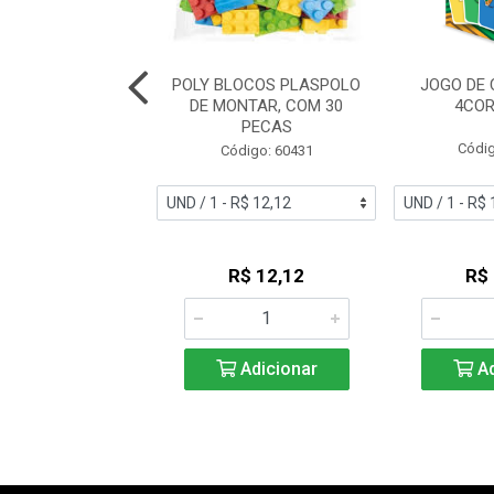
INO BIG BOY
POLY BLOCOS PLASPOLO
JOGO DE
DO ESPECIAL 46
DE MONTAR, COM 30
4COR
PECAS
digo: 53199
Códig
Código: 60431
R$ 5,45
R$ 12,12
R$
Adicionar
Adicionar
Ad