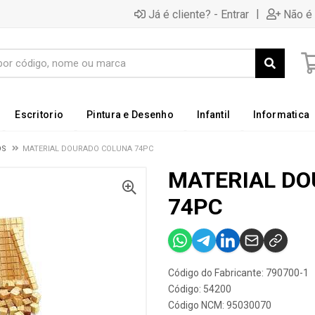
|
Já é cliente? - Entrar
Não é 
Escritorio
Pintura e Desenho
Infantil
Informatica
OS
MATERIAL DOURADO COLUNA 74PC
MATERIAL D
74PC
Código do Fabricante: 790700-1
Código: 54200
Código NCM: 95030070