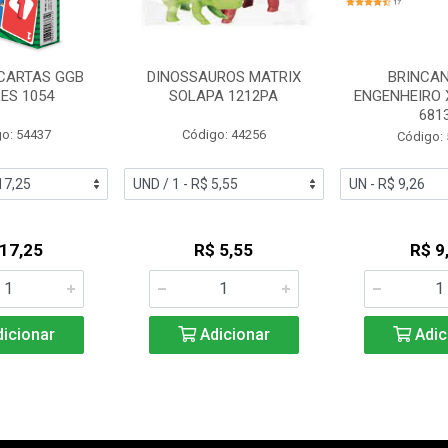
 CARTAS GGB
DINOSSAUROS MATRIX
BRINCAN
ES 1054
SOLAPA 1212PA
ENGENHEIRO 
681
o: 54437
Código: 44256
Código:
 17,25
R$ 5,55
R$ 9
icionar
Adicionar
Adic