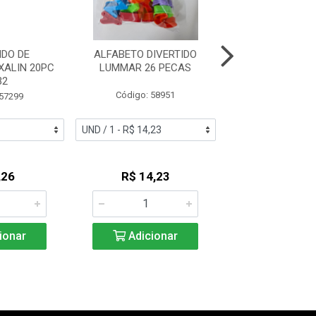
DO DE
ALFABETO DIVERTIDO
DOMINO BIG
XALIN 20PC
LUMMAR 26 PECAS
COLORIDO ESPE
32
Código: 58951
Código: 53
 57299
,26
R$ 14,23
R$ 5,4
ionar
Adicionar
Adicio