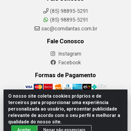
(85) 98895-5291
(85) 98895-5291
sac@comdantas.com.br
Fale Conosco
Instagram
Facebook
Formas de Pagamento
O nosso site coleta cookies próprios e de
terceiros para proporcionar uma experiência
personalizada ao usuário, apresentar publicidade
Rafael & Dantas LTDA - Rua Floriano Peixoto, 137-
relevante de acordo com o seu perfil e melhorar a
Centro, CEP: 60025-130 | CNPJ: 02.884.314/0001-20
qualidade do nosso site.
Aceitar
Negar não essenciais