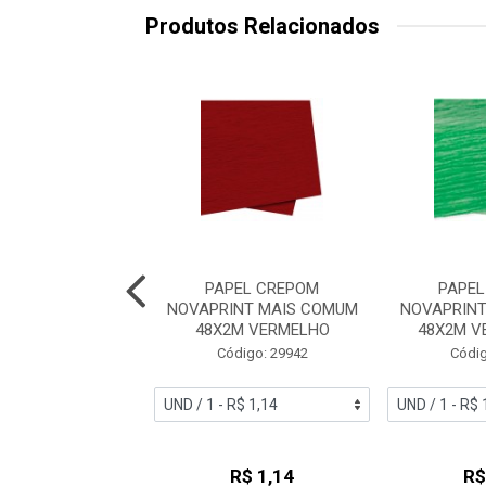
Produtos Relacionados
PEL CREPOM
PAPEL CREPOM
PAPEL
NT MAIS COMUM
NOVAPRINT MAIS COMUM
NOVAPRINT
2M BRANCO
48X2M VERMELHO
48X2M V
digo: 29939
Código: 29942
Códig
R$ 1,14
R$ 1,14
R$