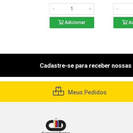
Adicionar
Adicionar
Ad
Cadastre-se para receber nossas 
Meus Pedidos