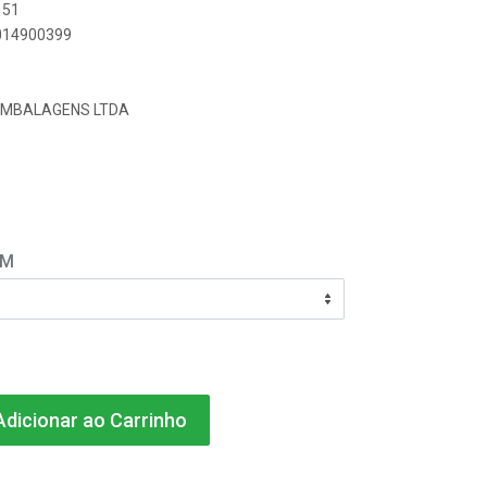
151
9014900399
EMBALAGENS LTDA
EM
dicionar ao Carrinho