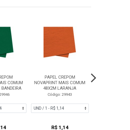
REPOM
PAPEL CREPOM
PAPEL CRE
AIS COMUM
NOVAPRINT MAIS COMUM
NOVAPRINT MAI
 BANDEIRA
48X2M LARANJA
48X2M BR
 29946
Código: 29943
Código: 29
,14
R$ 1,14
R$ 1,1