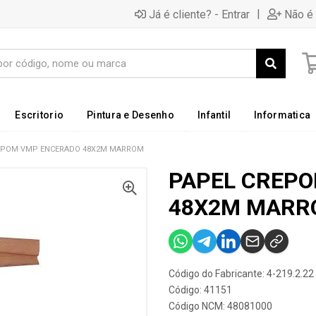
|
Já é cliente? - Entrar
Não é 
Escritorio
Pintura e Desenho
Infantil
Informatica
EPOM VMP ENCERADO 48X2M MARROM
PAPEL CREP
48X2M MARR
Código do Fabricante: 4-219.2.22
Código: 41151
Código NCM: 48081000