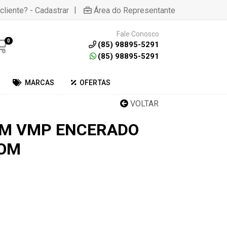
|
cliente? - Cadastrar
Área do Representante
Fale Conosco
0
(85) 98895-5291
(85) 98895-5291
MARCAS
OFERTAS
VOLTAR
OM VMP ENCERADO
OM