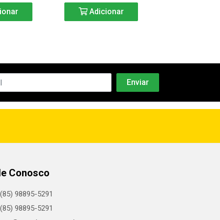
ionar
Adicionar
Adicio
le Conosco
(85) 98895-5291
(85) 98895-5291