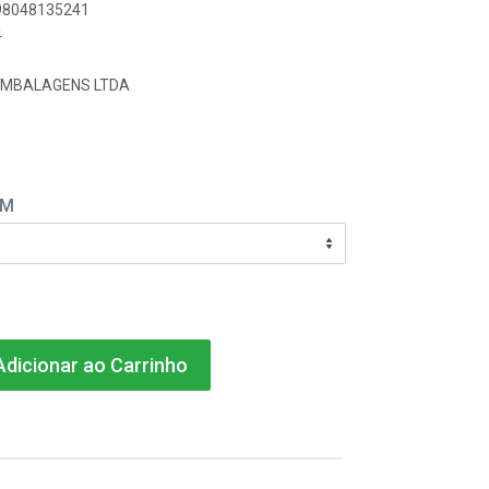
898048135241
4
EMBALAGENS LTDA
EM
dicionar ao Carrinho