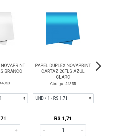
 NOVAPRINT
PAPEL DUPLEX NOVAPRINT
PAPEL DUPLEX N
LS BRANCO
CARTAZ 20FLS AZUL
CARTAZ 20FLS
CLARO
 44363
Código: 44
Código: 44355
,71
R$ 1,71
R$ 1,7