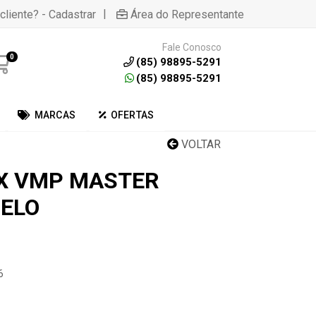
|
cliente? - Cadastrar
Área do Representante
Fale Conosco
0
(85) 98895-5291
(85) 98895-5291
MARCAS
OFERTAS
VOLTAR
X VMP MASTER
ELO
6