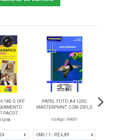
4 180 G OFF
PAPEL FOTO A4 120G
PAPEL FOTO A
ABAMENTO
MASTERPRINT COM 20FLS
MASTERPRINT
 PACOT...
FACE COM 2
Código: 39051
 15398
Código: 38