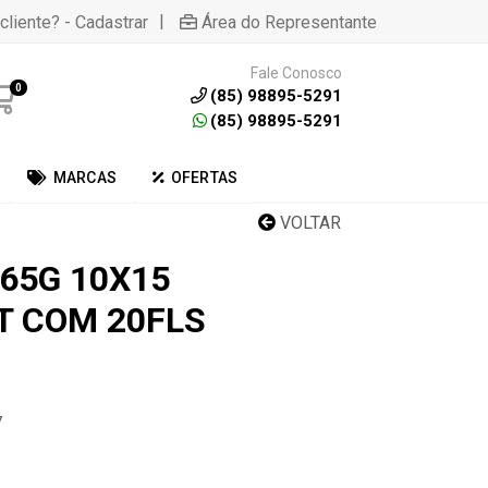
|
cliente? - Cadastrar
Área do Representante
Fale Conosco
0
(85) 98895-5291
(85) 98895-5291
MARCAS
OFERTAS
VOLTAR
65G 10X15
 COM 20FLS
7