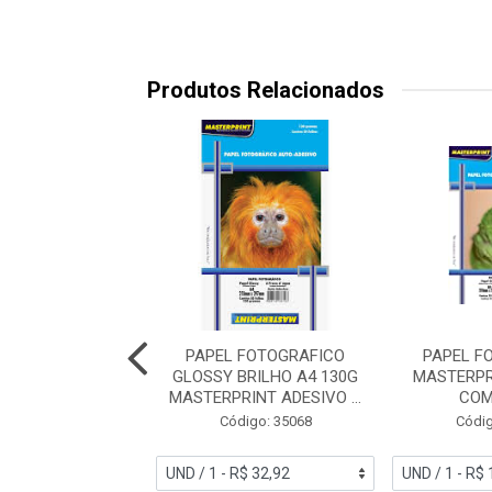
Produtos Relacionados
 FOTO A4 180G
PAPEL FOTOGRAFICO
PAPEL F
RPRINT DUPLA
GLOSSY BRILHO A4 130G
MASTERPR
E COM 20FLS
MASTERPRINT ADESIVO ...
COM
digo: 38512
Código: 35068
Códig