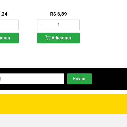
,24
R$ 6,89
R$ 12,7
ionar
Adicionar
Adicio