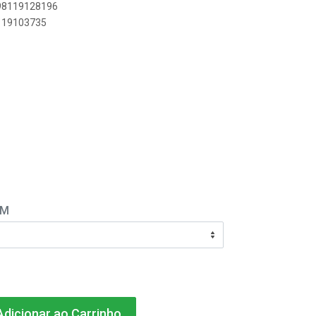
898119128196
8119103735
EM
dicionar ao Carrinho