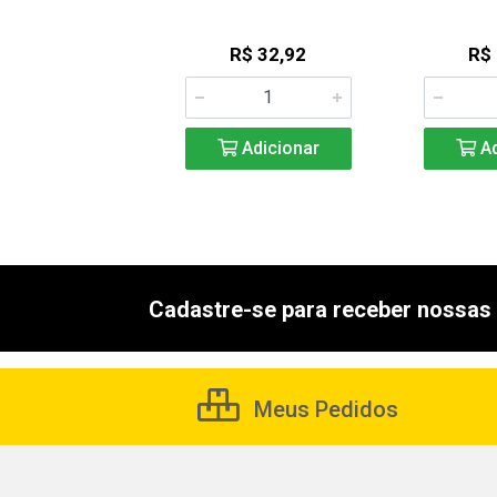
R$ 12,74
R$ 32,92
R$
Adicionar
Adicionar
Ad
Cadastre-se para receber nossas 
Meus Pedidos