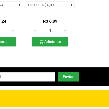
,24
R$ 6,89
R$ 12,7
ionar
Adicionar
Adicio