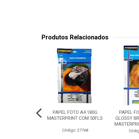
Produtos Relacionados
 FOTO A4 180G
PAPEL FOTO A4 180G
PAPEL F
RPRINT DUPLA
MASTERPRINT COM 50FLS
GLOSSY BR
E COM 20FLS
MASTERPRIN
Código: 27768
digo: 38512
Códig