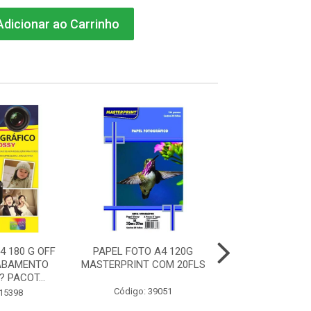
dicionar ao Carrinho
4 180 G OFF
PAPEL FOTO A4 120G
PAPEL FOTO A
ABAMENTO
MASTERPRINT COM 20FLS
MASTERPRINT
 PACOT...
FACE COM 2
Código: 39051
 15398
Código: 38