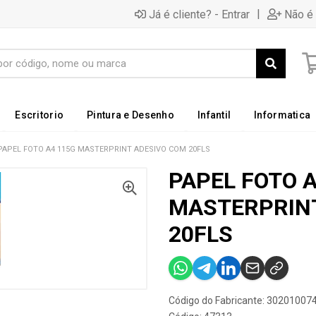
|
Já é cliente? - Entrar
Não é 
Escritorio
Pintura e Desenho
Infantil
Informatica
PAPEL FOTO A4 115G MASTERPRINT ADESIVO COM 20FLS
PAPEL FOTO A
MASTERPRIN
20FLS
Código do Fabricante: 30201007