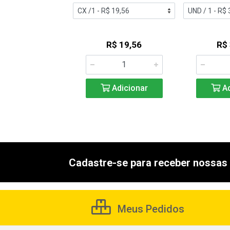
R$ 12,74
R$ 19,56
R$
Adicionar
Adicionar
Ad
Cadastre-se para receber nossas 
Meus Pedidos