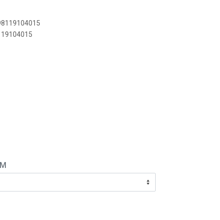
898119104015
8119104015
EM