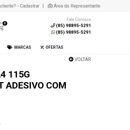
|
cliente? - Cadastrar
Área do Representante
Fale Conosco
0
(85) 98895-5291
(85) 98895-5291
MARCAS
OFERTAS
VOLTAR
4 115G
T ADESIVO COM
4