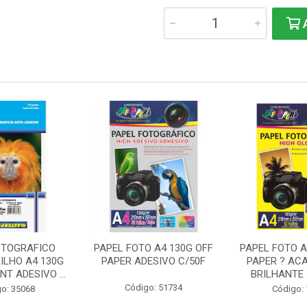
A
OTOGRAFICO
PAPEL FOTO A4 130G OFF
PAPEL FOTO A
ILHO A4 130G
PAPER ADESIVO C/50F
PAPER ? AC
T ADESIVO ...
BRILHANTE ?
Código: 51734
o: 35068
Código: