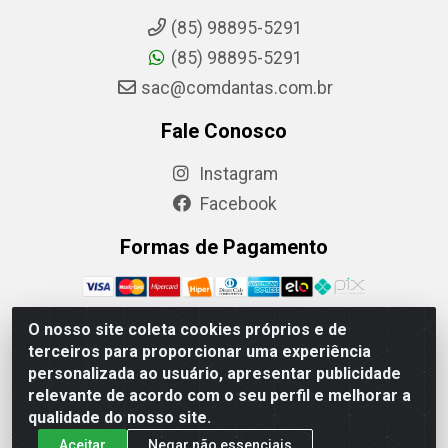
(85) 98895-5291
(85) 98895-5291
sac@comdantas.com.br
Fale Conosco
Instagram
Facebook
Formas de Pagamento
O nosso site coleta cookies próprios e de
terceiros para proporcionar uma experiência
Rafael & Dantas LTDA - Rua Floriano Peixoto, 137-
personalizada ao usuário, apresentar publicidade
Centro, CEP: 60025-130 | CNPJ: 02.884.314/0001-20
relevante de acordo com o seu perfil e melhorar a
qualidade do nosso site.
Aceitar
Negar não essenciais