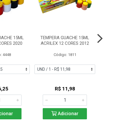
UACHE 15ML
TEMPERA GUACHE 15ML
TEMPERA GUA
CORES 2020
ACRILEX 12 CORES 2012
ACRILEX 
: 4448
Código: 1811
Código:
6,25
R$ 11,98
R$ 2
cionar
Adicionar
Adic