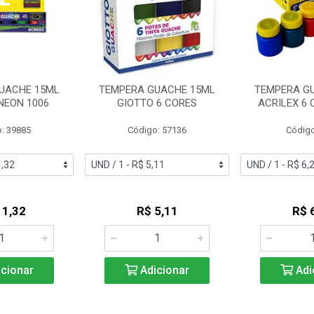
UACHE 15ML
TEMPERA GUACHE 15ML
TEMPERA G
NEON 1006
GIOTTO 6 CORES
ACRILEX 6 
: 39885
Código: 57136
Código
11,32
R$ 5,11
R$ 
cionar
Adicionar
Adi