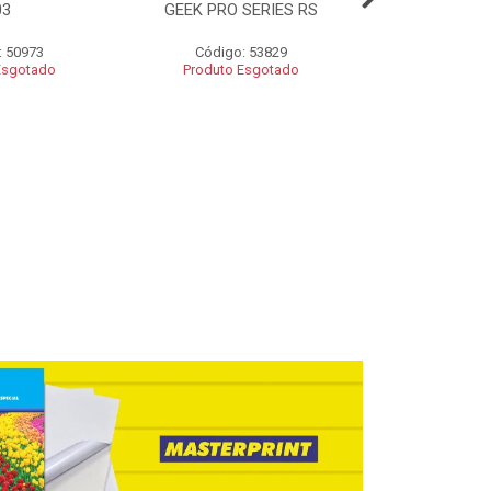
03
GEEK PRO SERIES RS
KTOUCH
: 50973
Código: 53829
Código:
Esgotado
Produto Esgotado
Produto 