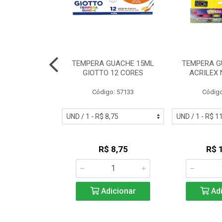
UACHE BASTAO
TEMPERA GUACHE 15ML
TEMPERA G
ETALICA C/6
GIOTTO 12 CORES
ACRILEX 
o: 53884
Código: 57133
Código
 Esgotado
R$ 8,75
R$ 
Adicionar
Adi