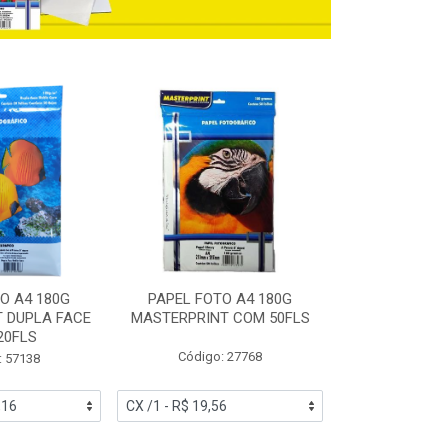
O A4 180G
PAPEL FOTO A4 180G
PAPEL FOT
 DUPLA FACE
MASTERPRINT COM 50FLS
GLOSSY BRIL
20FLS
MASTERPRINT 
Código: 27768
: 57138
Código: