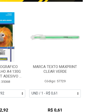
TOGRAFICO
MARCA TEXTO MAXPRINT
MASSA DE M
LHO A4 130G
CLEAR VERDE
GUTI 500G
 ADESIVO ...
Código: 57729
Código:
: 35068
2,92
R$ 0,61
R$ 1