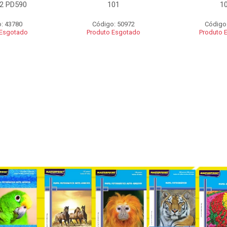
2 PD590
101
1
: 43780
Código: 50972
Código
 Esgotado
Produto Esgotado
Produto 