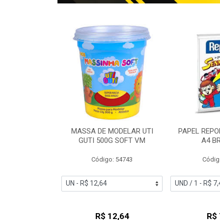
TO MAXPRINT
MASSA DE MODELAR UTI
PAPEL REPO
R VERDE
GUTI 500G SOFT VM
A4 B
o: 57729
Código: 54743
Códig
 0,61
R$ 12,64
R$ 