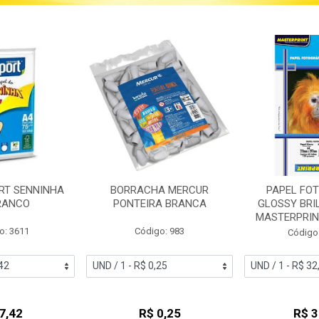
RT SENNINHA
BORRACHA MERCUR
PAPEL FO
RANCO
PONTEIRA BRANCA
GLOSSY BRI
MASTERPRINT
o: 3611
Código: 983
Código
7,42
R$ 0,25
R$ 3