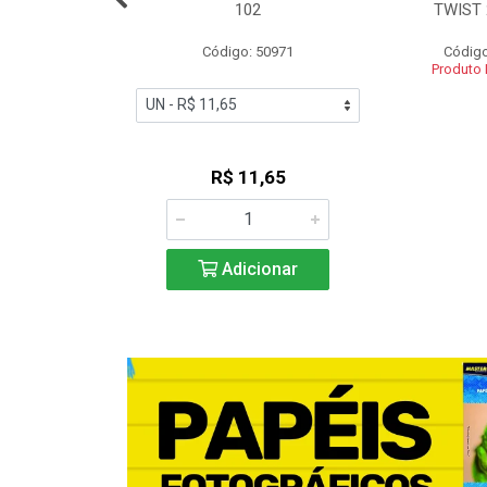
.8MT
102
TWIST 
o: 53035
Código: 50971
Código
 Esgotado
Produto
R$ 11,65
Adicionar