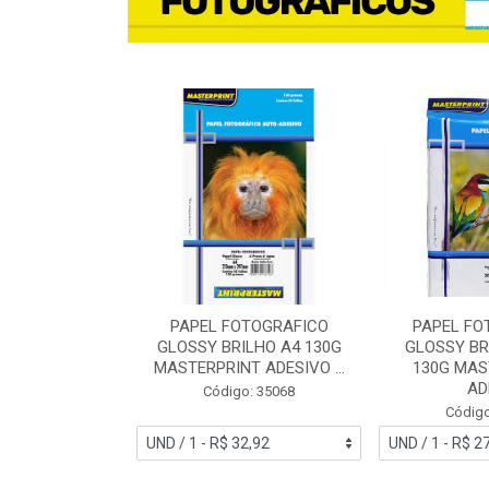
TO A4 180G
PAPEL FOTOGRAFICO
PAPEL FO
NT COM 50FLS
GLOSSY BRILHO A4 130G
GLOSSY BR
MASTERPRINT ADESIVO ...
130G MAS
ADE
o: 27768
Código: 35068
Código