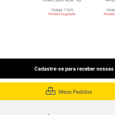
M4205H-2
PLM23 220V BEGE 162
A4 2
digo: 60642
Código: 11225
Códig
uto Esgotado
Produto Esgotado
Produt
Cadastre-se para receber nossas 
Meus Pedidos