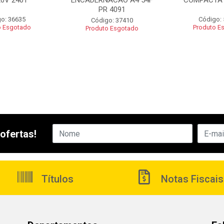
20V 2401
ENCADERNACAO A4 54F
COMPACTA 
PR 4091
o: 36635
Código:
Código: 37410
o Esgotado
Produto E
Produto Esgotado
ofertas!
Títulos
Notas Fiscais