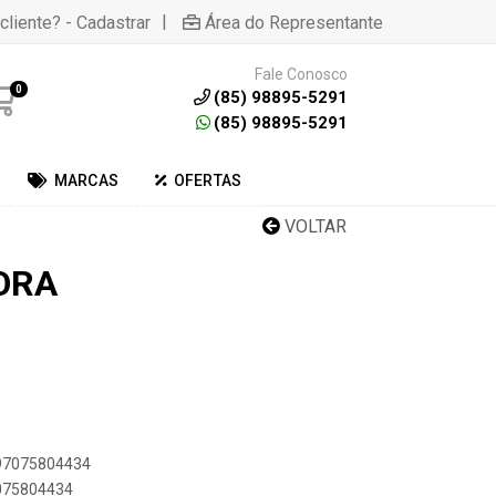
|
cliente? - Cadastrar
Área do Representante
Fale Conosco
0
(85) 98895-5291
(85) 98895-5291
MARCAS
OFERTAS
VOLTAR
ORA
897075804434
7075804434