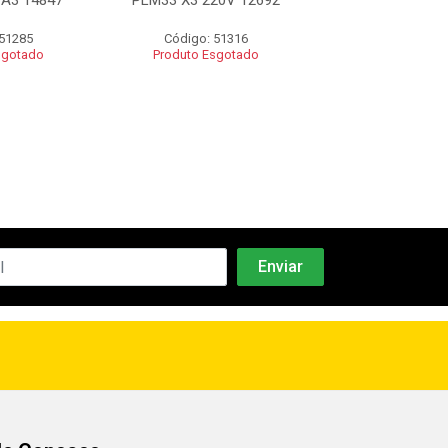
A3 14847
PLM33 X3 220V 12692
LM4205H
 51285
Código: 51316
Código: 60
sgotado
Produto Esgotado
Produto Esgo