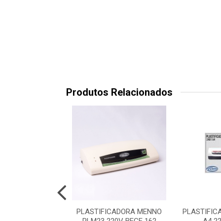
Produtos Relacionados
ICADORA A4 220V
PLASTIFICADORA MENNO
PLASTIFI