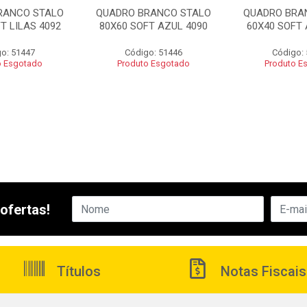
RANCO STALO
QUADRO BRANCO STALO
QUADRO BRA
T LILAS 4092
80X60 SOFT AZUL 4090
60X40 SOFT 
o: 51447
Código: 51446
Código:
o Esgotado
Produto Esgotado
Produto E
ofertas!
Títulos
Notas Fiscais