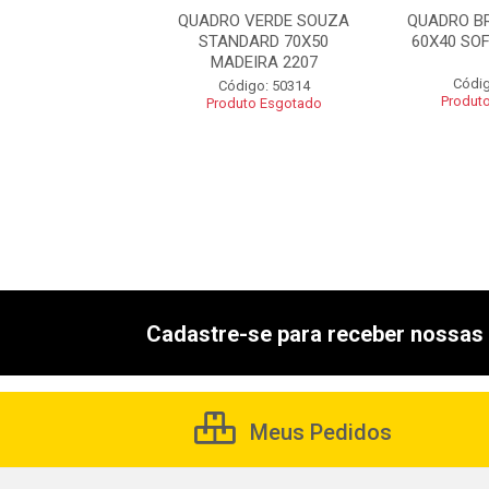
 BRANCO STALO
QUADRO VERDE SOUZA
QUADRO B
SOFT ROSA 4084
STANDARD 70X50
60X40 SOF
MADEIRA 2207
digo: 51442
Códig
Código: 50314
uto Esgotado
Produt
Produto Esgotado
Cadastre-se para receber nossas 
Meus Pedidos