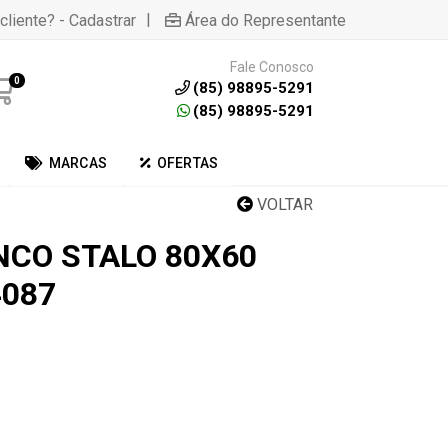
|
cliente? - Cadastrar
Área do Representante
Fale Conosco
0
(85) 98895-5291
(85) 98895-5291
MARCAS
OFERTAS
VOLTAR
CO STALO 80X60
4087