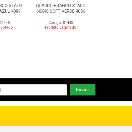
NCO STALO
QUADRO BRANCO STALO
QUADRO BRANC
AZUL 4089
60X40 SOFT VERDE 4086
80X60 SOFT RO
 51445
Código: 51443
Código: 51
sgotado
Produto Esgotado
Produto Esgo