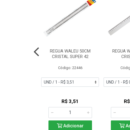
JOCAR ALUMINIO
REGUA WALEU 50CM
REGUA W
0CM 99001
CRISTAL SUPER 42
CRI
digo: 42271
Código: 22446
Códig
R$ 4,08
R$ 3,51
R$
Adicionar
Adicionar
Ad