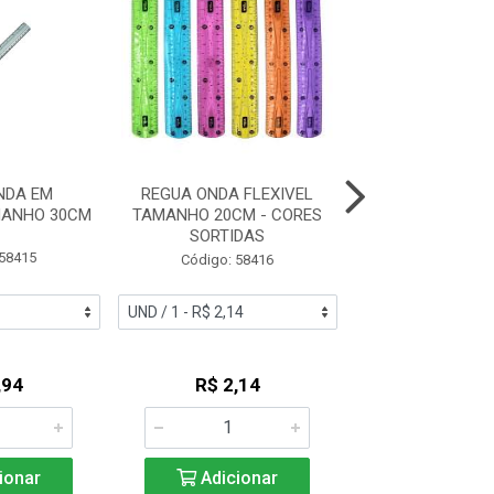
NDA EM
REGUA ONDA FLEXIVEL
REGUA JOCAR A
MANHO 30CM
TAMANHO 20CM - CORES
30CM 990
SORTIDAS
 58415
Código: 42
Código: 58416
,94
R$ 2,14
R$ 4,0
ionar
Adicionar
Adicio