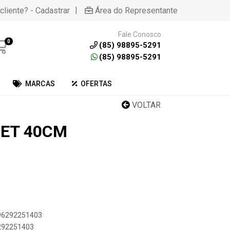
|
cliente? - Cadastrar
Área do Representante
Fale Conosco
0
(85) 98895-5291
(85) 98895-5291
MARCAS
OFERTAS
VOLTAR
ET 40CM
896292251403
6292251403