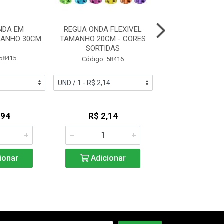
NDA EM
REGUA ONDA FLEXIVEL
REGUA JOCAR A
MANHO 30CM
TAMANHO 20CM - CORES
30CM 990
SORTIDAS
 58415
Código: 42
Código: 58416
,94
R$ 2,14
R$ 4,0
ionar
Adicionar
Adicio