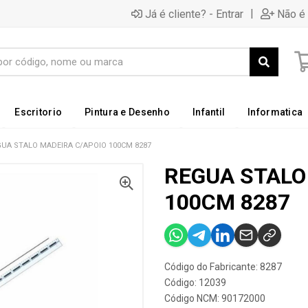
|
Já é cliente? - Entrar
Não é 
Escritorio
Pintura e Desenho
Infantil
Informatica
UA STALO MADEIRA C/APOIO 100CM 8287
REGUA STALO
100CM 8287
Código do Fabricante: 8287
Código: 12039
Código NCM: 90172000