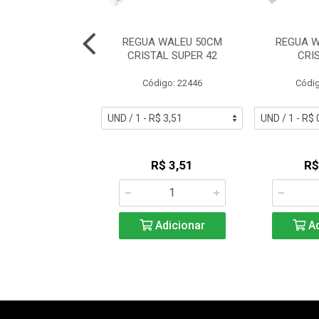
JOCAR ALUMINIO
REGUA WALEU 50CM
REGUA W
0CM 99001
CRISTAL SUPER 42
CRI
digo: 42271
Código: 22446
Códig
R$ 4,08
R$ 3,51
R$
Adicionar
Adicionar
Ad