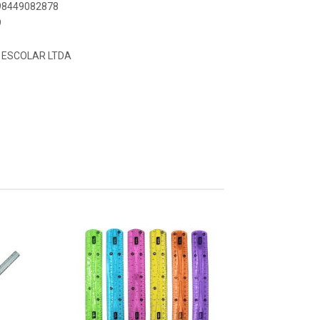
898449082878
9
 ESCOLAR LTDA