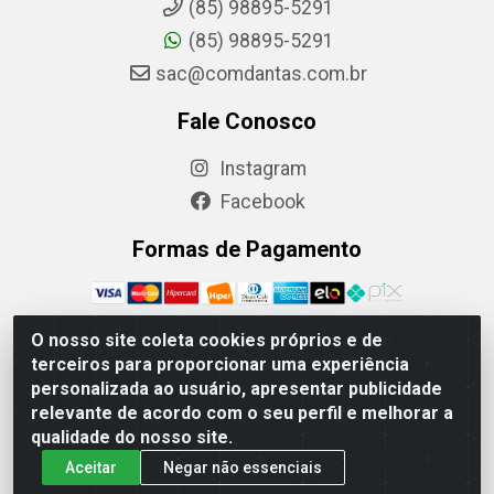
(85) 98895-5291
(85) 98895-5291
sac@comdantas.com.br
Fale Conosco
Instagram
Facebook
Formas de Pagamento
O nosso site coleta cookies próprios e de
terceiros para proporcionar uma experiência
Rafael & Dantas LTDA - Rua Floriano Peixoto, 137-
personalizada ao usuário, apresentar publicidade
Centro, CEP: 60025-130 | CNPJ: 02.884.314/0001-20
relevante de acordo com o seu perfil e melhorar a
qualidade do nosso site.
Aceitar
Negar não essenciais