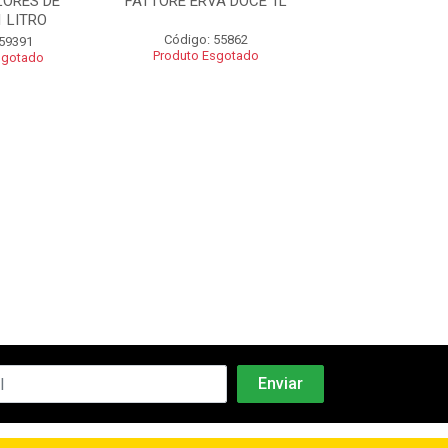
LORES DE
FATTORE ERVA DOCE 1L
FATTORE NEU
 LITRO
Código: 55862
Código: 54
 59391
Produto Esgotado
Produto Esgo
sgotado