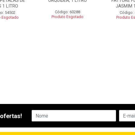
 PETALAS DE
ORQUIDEA, 1 LITRO
FATTORE F
 1 LITRO
JASMIM 1
Código: 60288
o: 54502
Código:
Produto Esgotado
o Esgotado
Produto E
ofertas!