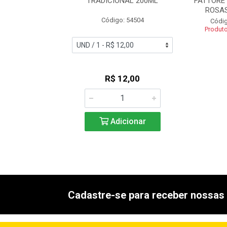
RE NEUTRO 1L
TRADICIONAL 200ML
FATTORE
ROSAS
digo: 54536
Código: 54504
Códig
uto Esgotado
Produt
R$ 12,00
Adicionar
Cadastre-se para receber nossas 