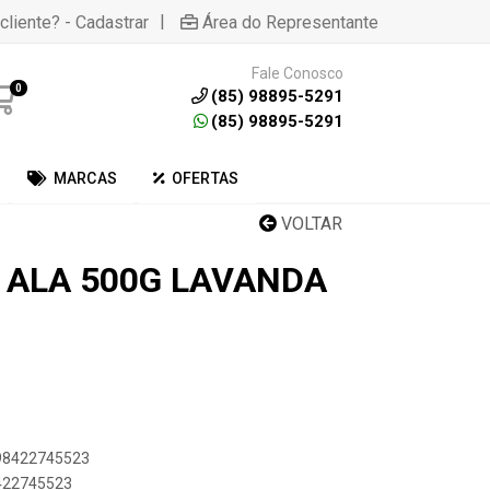
|
cliente? - Cadastrar
Área do Representante
Fale Conosco
0
(85) 98895-5291
(85) 98895-5291
MARCAS
OFERTAS
VOLTAR
 ALA 500G LAVANDA
898422745523
8422745523