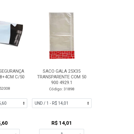
 SEGURANÇA
SACO GALA 25X35
LUCKY SACO AD
8+4CM C/50
TRANSPARENTE COM 50
07X09+03 
900 4929.1
 52008
Código: 60
Código: 31898
,60
R$ 14,01
R$ 3,2