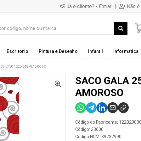
|
Já é cliente? - Entrar
Não é 
Escritorio
Pintura e Desenho
Infantil
Informatica
35 C/50 1220-848 AMOROSO
SACO GALA 25
AMOROSO
Código do Fabricante: 12202000
Código: 33600
Código NCM: 39232990