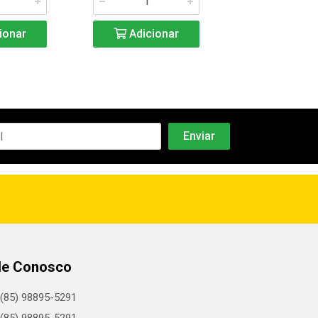
ionar
Adicionar
Adicio
le Conosco
(85) 98895-5291