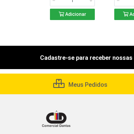
Adicionar
Adicionar
Ad
Cadastre-se para receber nossas 
Meus Pedidos