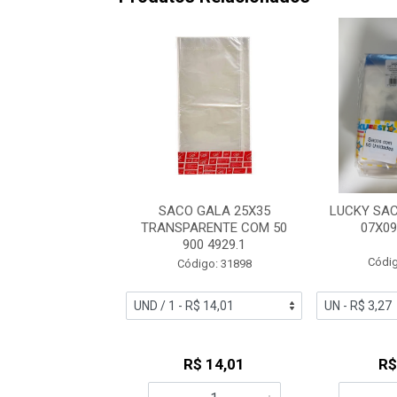
E DE SEGURANÇA
SACO GALA 25X35
LUCKY SA
 12X18+4CM C/50
TRANSPARENTE COM 50
07X0
900 4929.1
digo: 52008
Códig
Código: 31898
R$ 15,60
R$ 14,01
R$