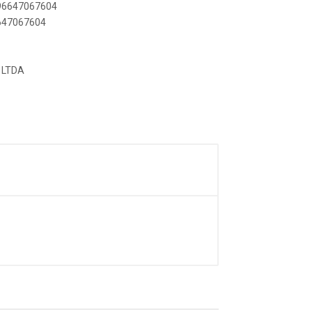
896647067604
6647067604
 LTDA