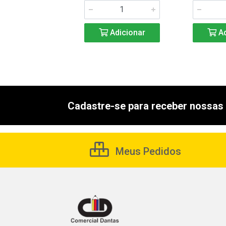
Adicionar
Adicionar
Ad
Cadastre-se para receber nossas 
Meus Pedidos