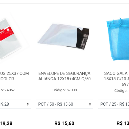
US 25X37 COM
ENVELOPE DE SEGURANÇA
SACO GALA
INCOLOR
ALIANCA 12X18+4CM C/50
15X18 C/10 
697
o: 24052
Código: 52008
Código:
 19,28
R$ 15,60
R$ 13