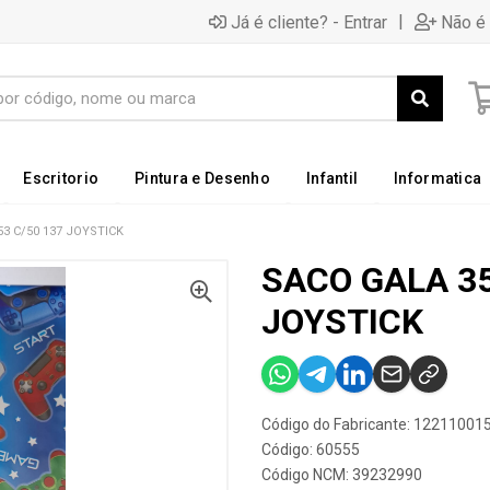
|
Já é cliente? - Entrar
Não é 
Escritorio
Pintura e Desenho
Infantil
Informatica
3 C/50 137 JOYSTICK
SACO GALA 35
JOYSTICK
Código do Fabricante: 12211001
Código: 60555
Código NCM: 39232990