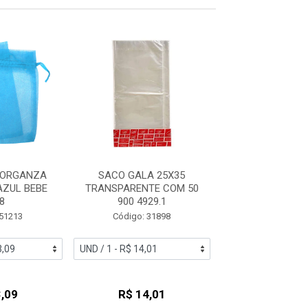
 ORGANZA
SACO GALA 25X35
SACO CROMUS 2
AZUL BEBE
TRANSPARENTE COM 50
50 INCOL
8
900 4929.1
Código: 24
 51213
Código: 31898
,09
R$ 14,01
R$ 19,2