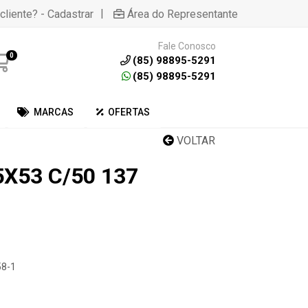
|
cliente? - Cadastrar
Área do Representante
Fale Conosco
0
(85) 98895-5291
(85) 98895-5291
MARCAS
OFERTAS
VOLTAR
X53 C/50 137
58-1