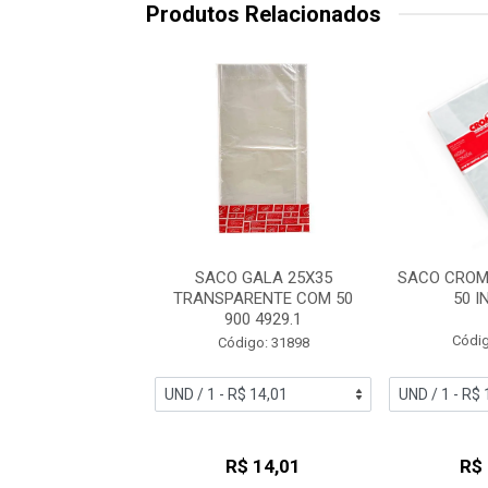
Produtos Relacionados
GALA ORGANZA
SACO GALA 25X35
SACO CROM
C/10 AZUL BEBE
TRANSPARENTE COM 50
50 
6978
900 4929.1
Códig
digo: 51213
Código: 31898
R$ 13,09
R$ 14,01
R$