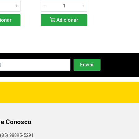
ionar
Adicionar
Adicio
le Conosco
(85) 98895-5291