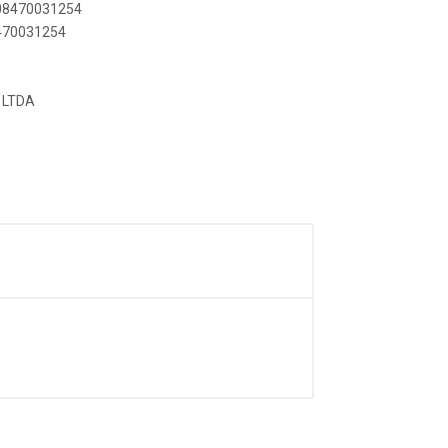
908470031254
8470031254
 LTDA