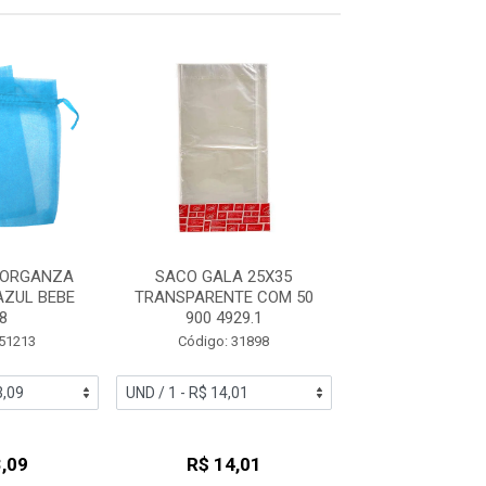
 ORGANZA
SACO GALA 25X35
SACO CROMUS 2
AZUL BEBE
TRANSPARENTE COM 50
50 INCOL
8
900 4929.1
Código: 24
 51213
Código: 31898
,09
R$ 14,01
R$ 19,2