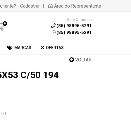
|
cliente? - Cadastrar
Área do Representante
Fale Conosco
0
(85) 98895-5291
(85) 98895-5291
MARCAS
OFERTAS
VOLTAR
X53 C/50 194
81-1