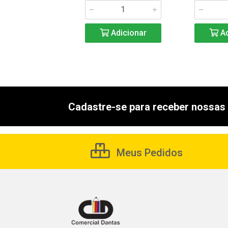
Adicionar
Adicionar
Ad
Cadastre-se para receber nossas 
Meus Pedidos