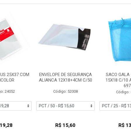
US 25X37 COM
ENVELOPE DE SEGURANÇA
SACO GALA
INCOLOR
ALIANCA 12X18+4CM C/50
15X18 C/10 
697
o: 24052
Código: 52008
Código:
 19,28
R$ 15,60
R$ 13