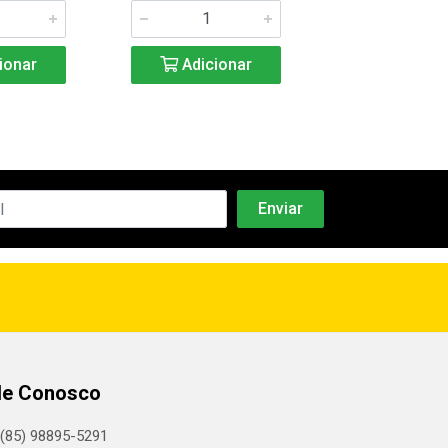
ionar
Adicionar
Adicio
le Conosco
(85) 98895-5291