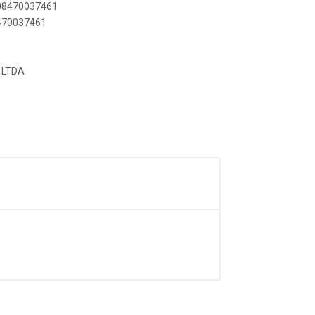
908470037461
8470037461
 LTDA