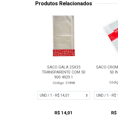
Produtos Relacionados
GALA ORGANZA
SACO GALA 25X35
SACO CROM
C/10 AZUL BEBE
TRANSPARENTE COM 50
50 
6978
900 4929.1
Códig
digo: 51213
Código: 31898
R$ 13,09
R$ 14,01
R$