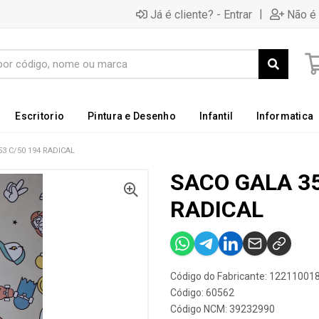
|
Já é cliente? - Entrar
Não é 
Escritorio
Pintura e Desenho
Infantil
Informatica
3 C/50 194 RADICAL
SACO GALA 35
RADICAL
Código do Fabricante: 12211001
Código: 60562
Código NCM: 39232990