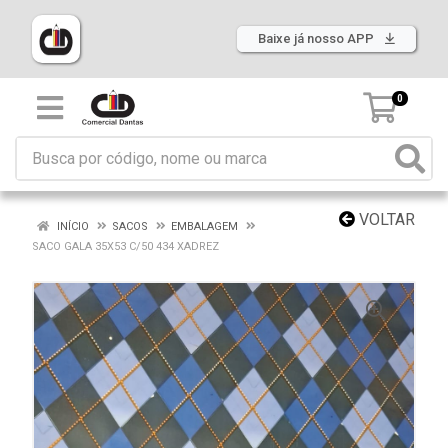
Baixe já nosso APP
0
VOLTAR
INÍCIO
SACOS
EMBALAGEM
SACO GALA 35X53 C/50 434 XADREZ