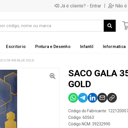
|
Já é cliente? - Entrar
Não é 
Escritorio
Pintura e Desenho
Infantil
Informatica
3 C/50 435 BLUE GOLD
SACO GALA 35
GOLD
Código do Fabricante: 12212000
Código: 60563
Código NCM: 39232990