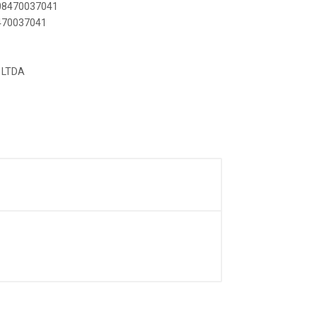
908470037041
8470037041
 LTDA