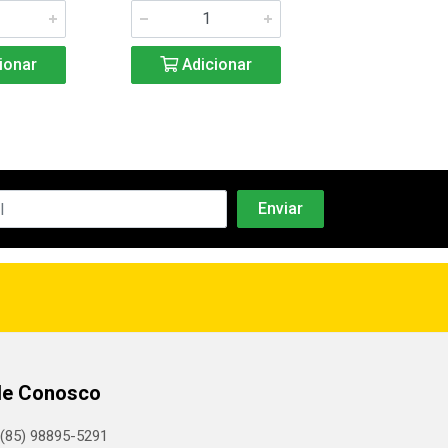
ionar
Adicionar
Adicio
le Conosco
(85) 98895-5291