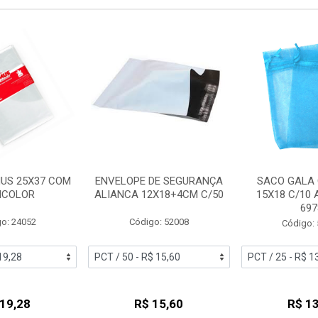
US 25X37 COM
ENVELOPE DE SEGURANÇA
SACO GALA
INCOLOR
ALIANCA 12X18+4CM C/50
15X18 C/10 
697
o: 24052
Código: 52008
Código:
 19,28
R$ 15,60
R$ 13