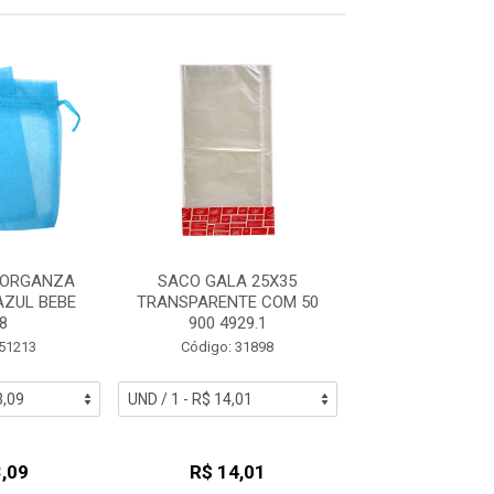
 ORGANZA
SACO GALA 25X35
SACO CROMUS 2
AZUL BEBE
TRANSPARENTE COM 50
50 INCOL
8
900 4929.1
Código: 24
 51213
Código: 31898
,09
R$ 14,01
R$ 19,2