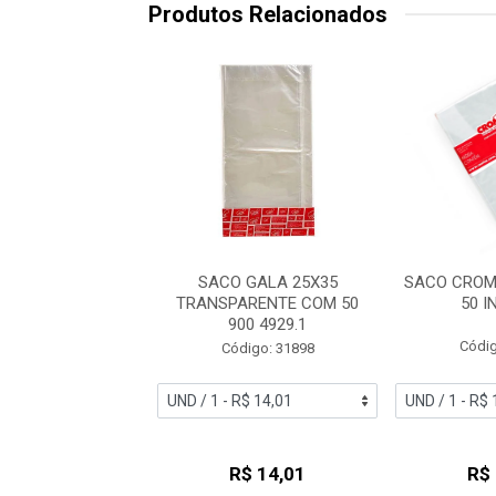
Produtos Relacionados
GALA ORGANZA
SACO GALA 25X35
SACO CROM
C/10 AZUL BEBE
TRANSPARENTE COM 50
50 
6978
900 4929.1
Códig
digo: 51213
Código: 31898
R$ 13,09
R$ 14,01
R$