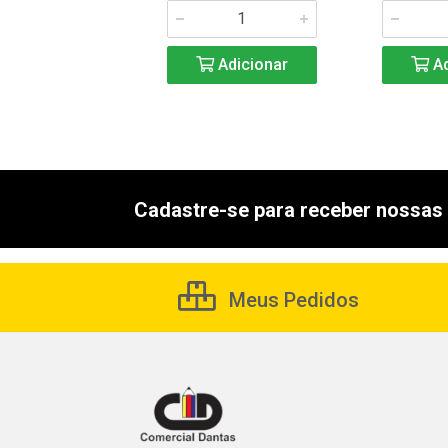
Adicionar
Adicionar
Ad
Cadastre-se para receber nossas 
Meus Pedidos