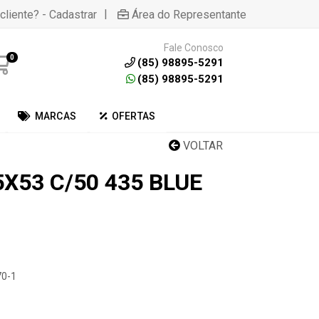
|
cliente? - Cadastrar
Área do Representante
Fale Conosco
0
(85) 98895-5291
(85) 98895-5291
MARCAS
OFERTAS
VOLTAR
X53 C/50 435 BLUE
70-1