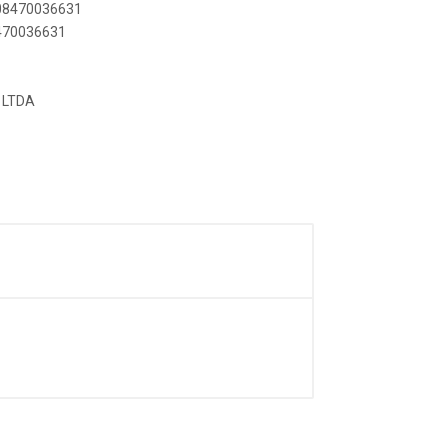
908470036631
8470036631
 LTDA