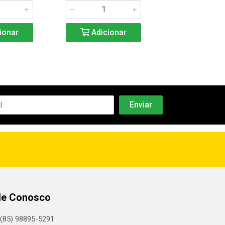
ionar
Adicionar
Adicio
le Conosco
(85) 98895-5291