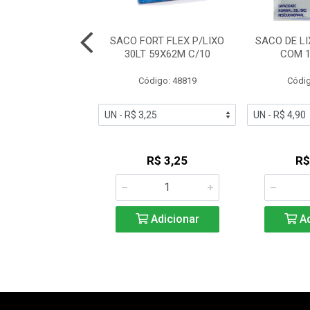
VA P/LIXO 40 LT
SACO FORT FLEX P/LIXO
SACO DE LI
52CM PRETO
30LT 59X62M C/10
COM 
digo: 48762
Código: 48819
Códig
uto Esgotado
R$ 3,25
R$
Adicionar
Ad