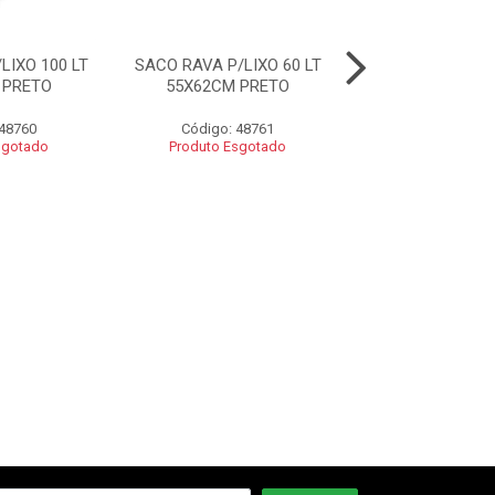
LIXO 100 LT
SACO RAVA P/LIXO 60 LT
SACO RAVA P/LI
 PRETO
55X62CM PRETO
45X52CM P
 48760
Código: 48761
Código: 48
sgotado
Produto Esgotado
Produto Esgo