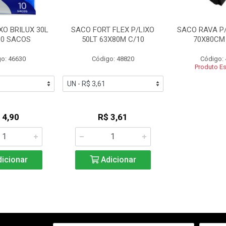
XO BRILUX 30L
SACO FORT FLEX P/LIXO
SACO RAVA P/
10 SACOS
50LT 63X80M C/10
70X80CM
o: 46630
Código: 48820
Código:
Produto E
 4,90
R$ 3,61
icionar
Adicionar