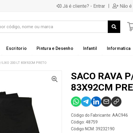
|
Já é cliente? - Entrar
Não é 
Escritorio
Pintura e Desenho
Infantil
Informatica
/LIXO 200 LT 83X92CM PRETO
SACO RAVA P/
83X92CM PR
Código do Fabricante: AAC946
Código: 48759
Código NCM: 39232190