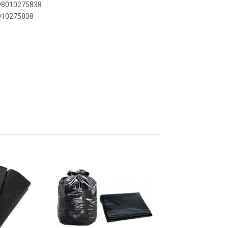
898010275838
8010275838