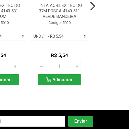
EX TECIDO
TINTA ACRILEX TECIDO
TINTA ACRILEX
4140 531
37M FOSCA 4140 511
37M FOSCA 41
ROM
VERDE BANDEIRA
VIOLET
 5010
Código: 5020
Código: 50
,54
R$ 5,54
R$ 5,5
ionar
Adicionar
Adicio