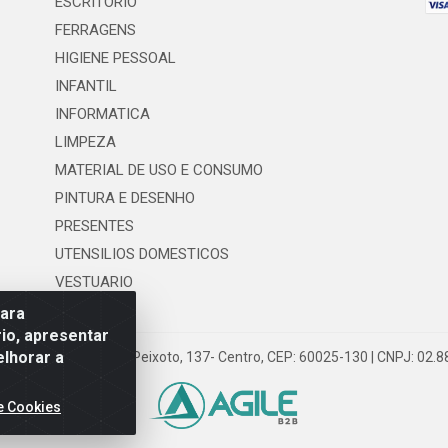
ESCRITORIO
FERRAGENS
HIGIENE PESSOAL
INFANTIL
INFORMATICA
LIMPEZA
MATERIAL DE USO E CONSUMO
PINTURA E DESENHO
PRESENTES
UTENSILIOS DOMESTICOS
VESTUARIO
para
io, apresentar
elhorar a
 LTDA - Rua Floriano Peixoto, 137- Centro, CEP: 60025-130 | CNPJ: 02
e Cookies