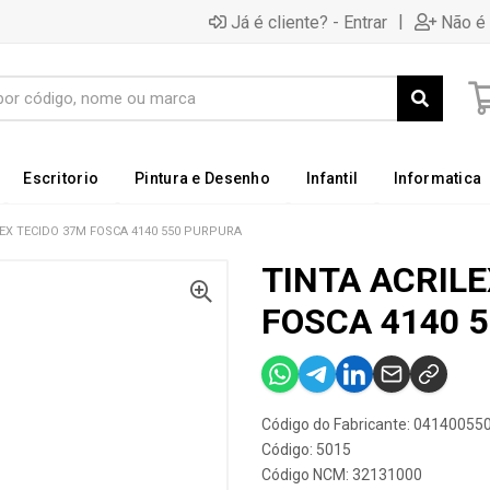
|
Já é cliente? - Entrar
Não é 
Escritorio
Pintura e Desenho
Infantil
Informatica
LEX TECIDO 37M FOSCA 4140 550 PURPURA
TINTA ACRILE
FOSCA 4140 
Código do Fabricante: 04140055
Código: 5015
Código NCM: 32131000