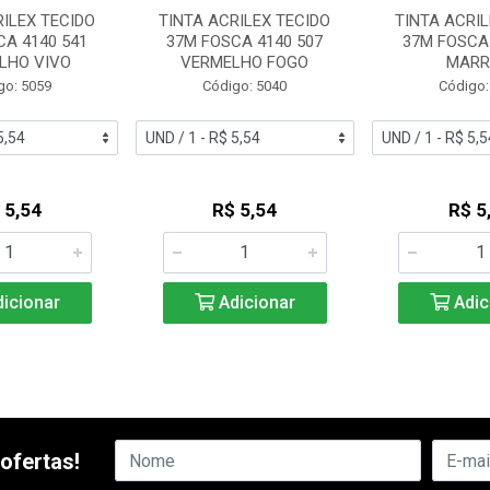
RILEX TECIDO
TINTA ACRILEX TECIDO
TINTA ACRIL
CA 4140 541
37M FOSCA 4140 507
37M FOSCA 
LHO VIVO
VERMELHO FOGO
MAR
go: 5059
Código: 5040
Código:
 5,54
R$ 5,54
R$ 5
icionar
Adicionar
Adic
ofertas!