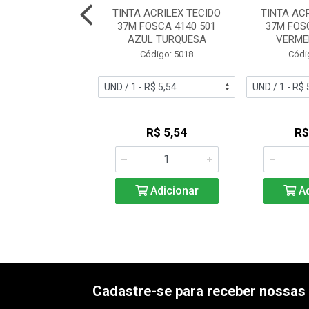
ACRILEX TECIDO
TINTA ACRILEX TECIDO
TINTA AC
OSCA 4140 516
37M FOSCA 4140 501
37M FOS
VIOLETA
AZUL TURQUESA
VERME
ódigo: 5065
Código: 5018
Códi
R$ 5,54
R$ 5,54
R$
Adicionar
Adicionar
Ad
Cadastre-se para receber nossas 