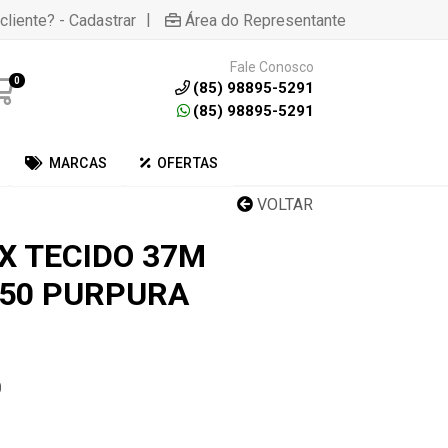
|
cliente? - Cadastrar
Área do Representante
Fale Conosco
0
(85) 98895-5291
(85) 98895-5291
MARCAS
OFERTAS
VOLTAR
X TECIDO 37M
550 PURPURA
0