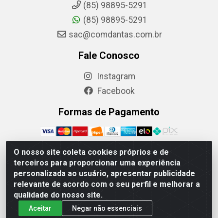
(85) 98895-5291
(85) 98895-5291
sac@comdantas.com.br
Fale Conosco
Instagram
Facebook
Formas de Pagamento
O nosso site coleta cookies próprios e de
terceiros para proporcionar uma experiência
Rafael & Dantas LTDA - Rua Floriano Peixoto, 137-
personalizada ao usuário, apresentar publicidade
Centro, CEP: 60025-130 | CNPJ: 02.884.314/0001-20
relevante de acordo com o seu perfil e melhorar a
qualidade do nosso site.
Aceitar
Negar não essenciais