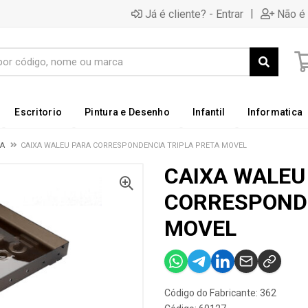
|
Já é cliente? - Entrar
Não é 
Escritorio
Pintura e Desenho
Infantil
Informatica
IA
CAIXA WALEU PARA CORRESPONDENCIA TRIPLA PRETA MOVEL
CAIXA WALEU
CORRESPONDE
MOVEL
Código do Fabricante: 362