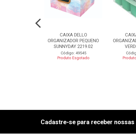
A WALEU PARA
CAIXA DELLO
CAIX
ESPONDENCIA
ORGANIZADOR PEQUENO
ORGANIZA
HAVEL CRISTAL
SUNNYDAY 2219.02
VERD
digo: 46157
Código: 49545
Códig
uto Esgotado
Produto Esgotado
Produt
Cadastre-se para receber nossas 