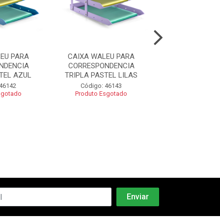
EU PARA
CAIXA WALEU PARA
CAIXA WALEU
NDENCIA
CORRESPONDENCIA
CORRESPOND
TEL AZUL
TRIPLA PASTEL LILAS
EMPILHAVEL C
 46142
Código: 46143
Código: 46
sgotado
Produto Esgotado
Produto Esgo