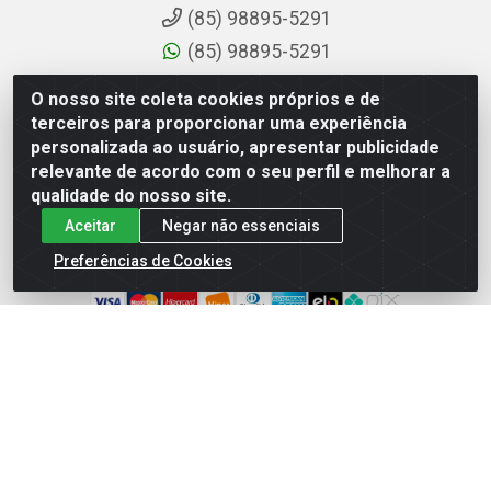
(85) 98895-5291
(85) 98895-5291
sac@comdantas.com.br
O nosso site coleta cookies próprios e de
terceiros para proporcionar uma experiência
Fale Conosco
personalizada ao usuário, apresentar publicidade
relevante de acordo com o seu perfil e melhorar a
Instagram
qualidade do nosso site.
Facebook
Aceitar
Negar não essenciais
Formas de Pagamento
Preferências de Cookies
Rafael & Dantas LTDA - Rua Floriano Peixoto, 137-
Centro, CEP: 60025-130 | CNPJ: 02.884.314/0001-20