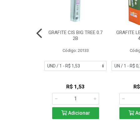
 FABER CASTELL
GRAFITE CIS BIG TREE 0.7
GRAFITE L
 2B TMG052B
2B
ódigo: 2705
Código: 20133
Códig
R$ 5,42
R$ 1,53
R$
Adicionar
Adicionar
Ad