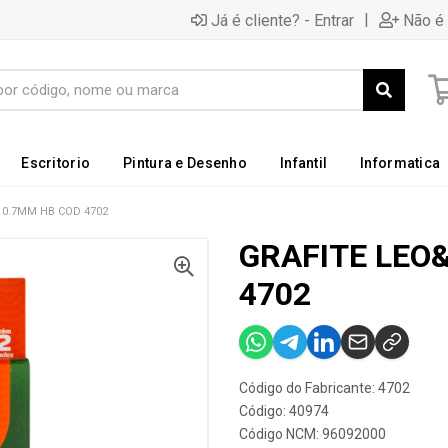
|
Já é cliente? - Entrar
Não é 
Escritorio
Pintura e Desenho
Infantil
Informatica
 0.7MM HB COD 4702
GRAFITE LEO
4702
Código do Fabricante: 4702
Código: 40974
Código NCM: 96092000