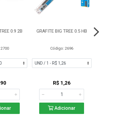
TREE 0.9 2B
GRAFITE BIG TREE 0.5 HB
GRAFITE FABER
0.5 2B TMG
 2700
Código: 2696
Código: 27
,90
R$ 1,26
R$ 5,4
ionar
Adicionar
Adicio