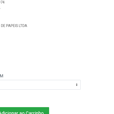
974
4
 DE PAPEIS LTDA
EM
dicionar ao Carrinho